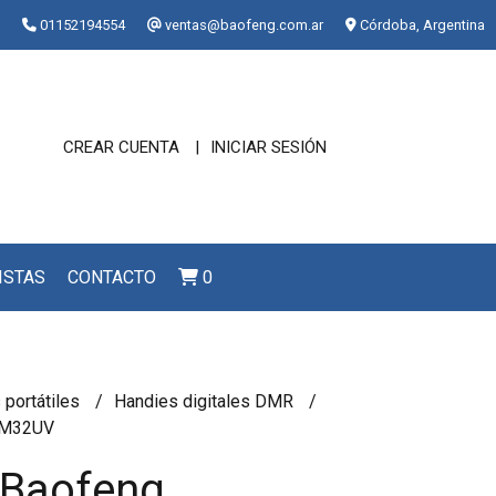
01152194554
ventas@baofeng.com.ar
Córdoba, Argentina
CREAR CUENTA
INICIAR SESIÓN
ISTAS
CONTACTO
0
 portátiles
Handies digitales DMR
DM32UV
 Baofeng